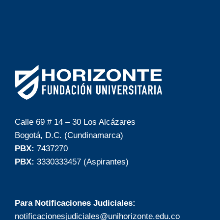
Calle 69 # 14 – 30 Los Alcázares
Bogotá, D.C. (Cundinamarca)
PBX:
7437270
PBX:
3330333457 (Aspirantes)
Para Notificaciones Judiciales:
notificacionesjudiciales@unihorizonte.edu.co